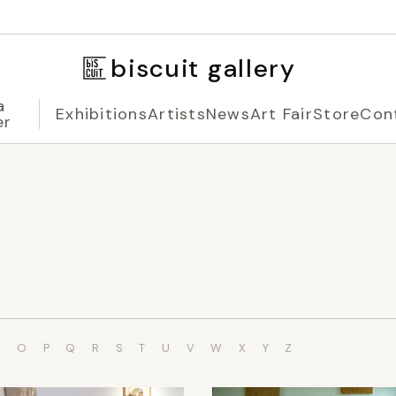
biscuit gallery
a
Exhibitions
Artists
News
Art Fair
Store
Con
er
N
O
P
Q
R
S
T
U
V
W
X
Y
Z