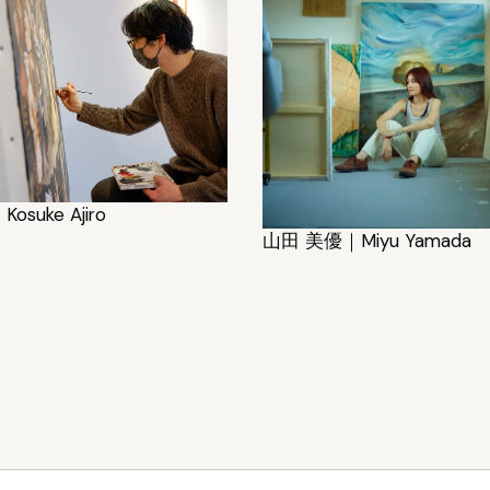
suke Ajiro
山田 美優｜Miyu Yamada