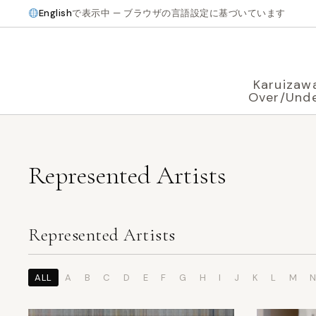
English
で表示中 — ブラウザの言語設定に基づいています
Karuizaw
Over/Und
Represented Artists
Represented Artists
ALL
A
B
C
D
E
F
G
H
I
J
K
L
M