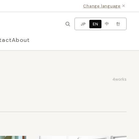
×
Change language
中
한
JP
EN
tact
About
4
works