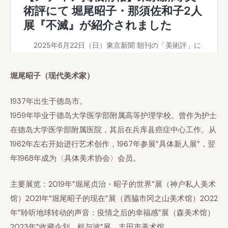
堀尾昭子（现代美术家）
1937年出生于德岛市。
1959年毕业于德岛大学医学部附属高等护理学校。曾作为护士
在德岛大学医学部附属医院，其后在兵库县癌症中心工作。从
1962年左右开始进行艺术创作，1967年参展”具体新人展”，翌
年1968年成为〈具体美术协会〉会员。
主要展览：2019年”堀尾贞治・昭子的世界”展（神户私人美术
馆）2021年”堀尾昭子的现在”展（西脇市冈之山美术馆）2022
年”聆听地球转动的声音：疫情之后的幸福感”展（森美术馆）
2023年”收藏企划 框与波”展 丰田市美术馆