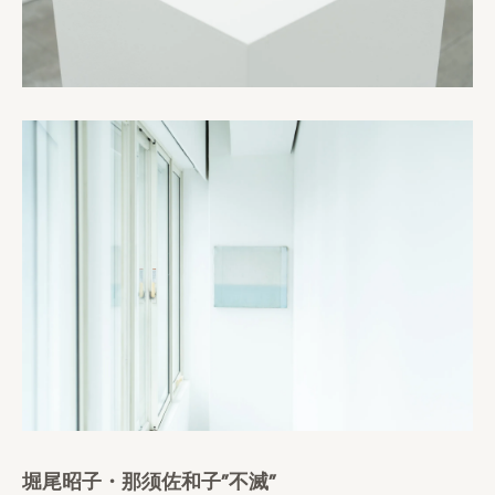
堀尾昭子・那须佐和子”不滅”