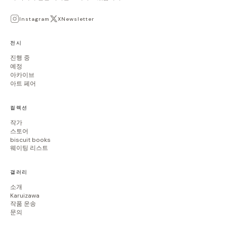
Instagram
X
Newsletter
전시
진행 중
예정
아카이브
아트 페어
컬렉션
작가
스토어
biscuit books
웨이팅 리스트
갤러리
소개
Karuizawa
작품 운송
문의