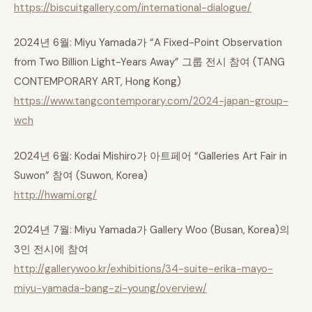
https://biscuitgallery.com/international-dialogue/
2024년 6월: Miyu Yamada가 “A Fixed-Point Observation
from Two Billion Light-Years Away” 그룹 전시 참여 (TANG
CONTEMPORARY ART, Hong Kong)
https://www.tangcontemporary.com/2024-japan-group-
wch
2024년 6월: Kodai Mishiro가 아트페어 “Galleries Art Fair in
Suwon” 참여 (Suwon, Korea)
http://hwami.org/
2024년 7월: Miyu Yamada가 Gallery Woo (Busan, Korea)의
3인 전시에 참여
http://gallerywoo.kr/exhibitions/34-suite-erika-mayo-
miyu-yamada-bang-zi-young/overview/