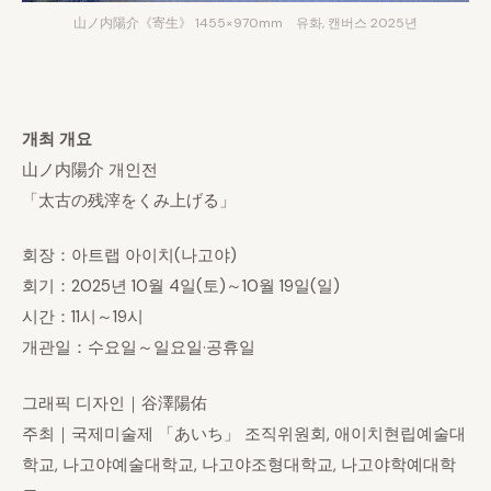
山ノ内陽介《寄生》 1455×970mm 유화, 캔버스 2025년
개최 개요
山ノ内陽介 개인전
「太古の残滓をくみ上げる」
회장：아트랩 아이치(나고야)
회기：2025년 10월 4일(토)～10월 19일(일)
시간：11시～19시
개관일：수요일～일요일·공휴일
그래픽 디자인｜谷澤陽佑
주최｜국제미술제 「あいち」 조직위원회, 애이치현립예술대
학교, 나고야예술대학교, 나고야조형대학교, 나고야학예대학