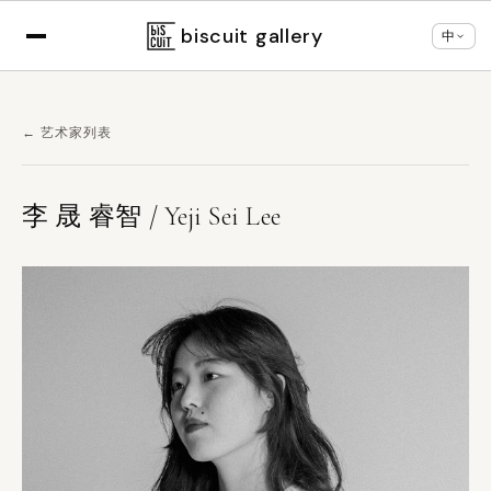
×
根据您的浏览器设置，正以
中文
显示
切换语言
biscuit gallery
中
← 艺术家列表
李 晟 睿智 / Yeji Sei Lee