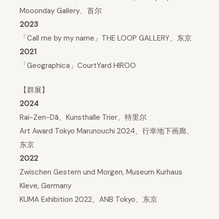
Mooonday Gallery、首尔
2023
「Call me by my name」THE LOOP GALLERY、东京
2021
「Geographica」CourtYard HIROO
【群展】
2024
Rai-Zen-Dā、Kunsthalle Trier、特里尔
Art Award Tokyo Marunouchi 2024、行幸地下画廊、
东京
2022
Zwischen Gestern und Morgen, Museum Kurhaus
Kleve, Germany
KUMA Exhibition 2022、ANB Tokyo、东京