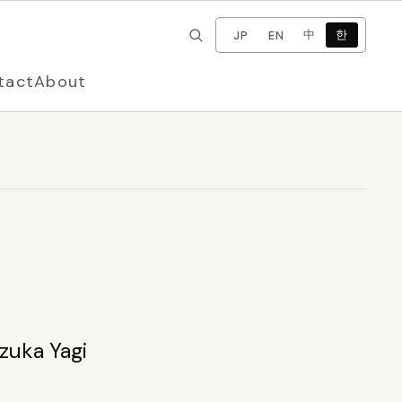
×
언어 변경
中
한
JP
EN
tact
About
ka Yagi