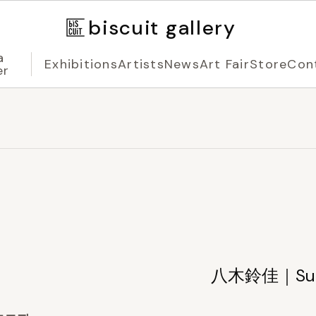
biscuit gallery
a
Exhibitions
Artists
News
Art Fair
Store
Con
er
八木鈴佳｜Suzu