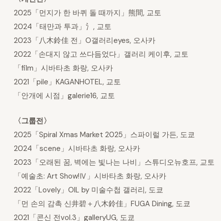
2025「먼지가 한 바퀴 돌 때까지」熊間, 교토
2024「태만과 투과」氵, 교토
2023「八木鈴佳 전」O갤러리eyes, 오사카
2022「손대지 않고 쓰다듬었다」갤러리 케이후, 교토
「film」시바타초 화랑, 오사카
2021「pile」KAGANHOTEL, 교토
「안개에 시점」galerie16, 교토
〈그룹전〉
2025「Spiral Xmas Market 2025」스파이럴 가든, 도쿄
2024「scene」시바타초 화랑, 오사카
2023「오래된 꿈, 벽에는 빛나는 나비」스튜디오뉴호프, 교토
「예술초: Art Show!Ⅳ」시바타초 화랑, 오사카
2022「Lovely」OIL by 미술수첩 갤러리, 도쿄
「먼 손의 감촉 신井碧＋八木鈴佳」FUGA Dining, 도쿄
2021「콘신 전vol.3」galleryUG, 도쿄