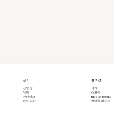
전시
컬렉션
진행 중
작가
예정
스토어
아카이브
biscuit books
웨이팅 리스트
아트 페어