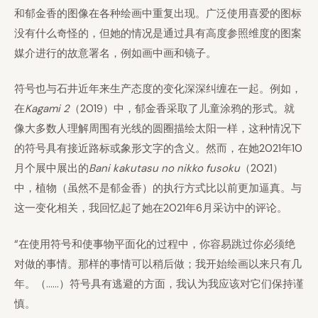
和郁金香的图像在各种绘画中重复出现。广泛使用喜爱的图标
没有什么奇怪的，但她的情况是通过具有高度参照维度的图案
媒介进行的故意署名，例如画中画和镜子。
符号也与石井近年来生产态度的变化深深纠缠在一起。例如，
在
Kagami 2
（2019）中，郁金香采取了儿童涂鸦的形式。就
像大多数人理解周围有光线的圆圈描绘太阳一样，这种情况下
的符号具有接近路标或象形文字的含义。然而，在她2021年10
月个展中展出的
Bani kakutasu no nikko fusoku
（2021）
中，植物（虽然不是郁金香）的执行方式比以前更加逼真。与
这一变化相关，我回忆起了她在2021年6月采访中的评论。
“在使用符号和使事物平面化的过程中，你容易跳过你必须绝
对做的事情。那样的事情可以稍后做；我开始绘画以来只有几
年。（……）符号具有逃避的方面，我认为我应该对它们保持谨
慎。