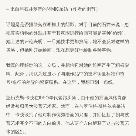
– 来自与石井梦音的MIMIC采访（作者的删节）
话题是是否描绘落在画框上的阴影。对于目前的石井来说，忽
视真实植物的外观并基于其氛围进行绘画可能是某种”偷懒”。
她上述的评论表明，一旦她技术更加熟练，她不会反对这样的
省略，但她刚开始绘画，现在想更好地绘制各种事物。
我真的理解她的这一立场，并相信它对她的绘画产生了积极影
响。此外，我认为这显示了与她作品中的技术衡量标准和符
号/象征的差异的紧密联系。在这里，我想再划一条线。
亚历克斯·卡茨在1950年代崭露头角，由于他的插画风格肖像
经常被归类为波普艺术家。然而，在与罗伯特·斯特尔的采访
中，卡茨谈到了他对制作优秀绘画的兴趣，并回忆起了朝与波
普艺术完全不同的方向前进。他从两个方向解释了这与波普艺
术的区别。