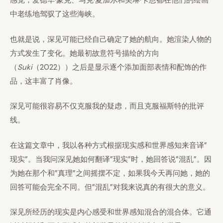
感觉，爱德华·蒙克、马克·夏加尔和美琳·卡恩都在他们的绘画
中老练地驾驭了这些海峡。
也就是说，深见可能已经自己确定了她的航向。她渲染人物的
方式发生了变化。她最初故意符号描绘的方向
（
Suki
（2022））之后是显示逐个添加面部表情和配饰的作
品，这丰富了肖像。
深见可能很容易不仅克服我的疑虑，而且克服福斯特的批评
线。
在这篇文章中，我以各种方式根据现实感和世界感知来音译”
现实”。当我问深见她如何翻译”现实”时，她回答说”混乱”。因
为她在那个和”真理”之间摇摆不定，如果我今天再问她，她的
回答可能会完全不同。但”混乱”对我来说真的有很大的意义。
深见所经历的现实是内心感受和世界感知混合的混合体。它通