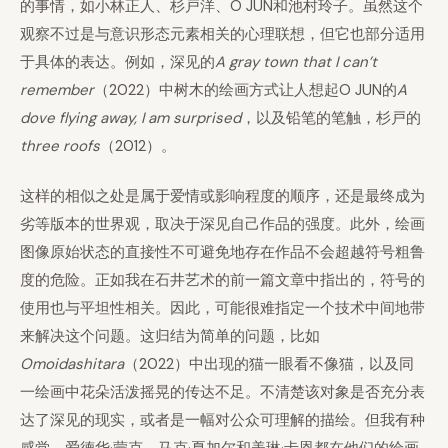
的事情，如小林正人、杉戸洋、O JUN和池村玲子。虽然这个
观察不过是与意识形态元素相关的心理联想，但它也部分适用
于具体的表达。例如，深见的
A gray town that I can’t
remember
（2022）中树木的绘画方式让人想起O JUN的
A
dove flying away, I am surprised
，以及铅笔的笔触，杉戸的
three roofs
（2012）。
这样的相似之处是属于爱情或影响程度的顺序，还是最终成为
劣等版本的世界观，取决于深见自己作品的强度。此外，绘画
图像原始状态的直接性不可避免地存在作品不会超越符号粗鲁
度的危险。正如我在石井艺术的前一篇文章中指出的，符号的
使用也与平坦性相关。因此，可能很难指定一个技术中间地带
来解决这个问题。这归结为简单的问题，比如
Omoidashitara
（2022）中出现的猫一眼看不像猫，以及同
一绘画中花朵活泼摇晃的传达不足。不清楚该对象是否充分表
达了深见的现实，或者是一幅对公众可理解的描绘。但我有种