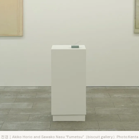
전경｜Akiko Horio and Sawako Nasu “Fumetsu”（biscuit gallery）Photo:Kenta 