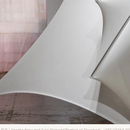
전경｜Sawako Nasu and Yuta Shimoda”Poetics of Structure” （ART OSAKA 2