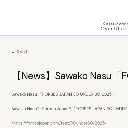
브라우저 설정에 따라
한국어
로 표시 중
Karuizaw
Over/Und
← 돌아가기
【News】Sawako Nasu「FO
Sawako Nasu 「FORBES JAPAN 30 UNDER 30 2025」
Sawako Nasu가 Forbes Japan의 “FORBES JAPAN 30 UN
https://forbesjapan.com/feat/30under30/2025/