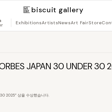
biscuit gallery
a
Exhibitions
Artists
News
Art Fair
Store
Con
er
RBES JAPAN 30 UNDER 30 
DER 30 2025” 상을 수상했습니다.