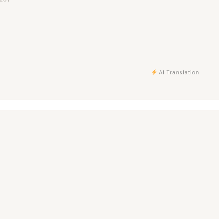
AI Translation
갤러리
소개
Karuizawa
작품 운송
문의
Tokyo · Karuizawa