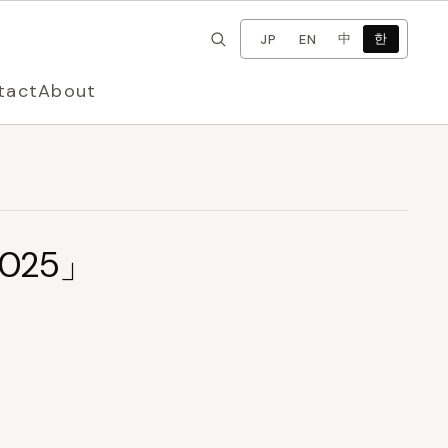
×
언어 변경
中
한
JP
EN
tact
About
2025」