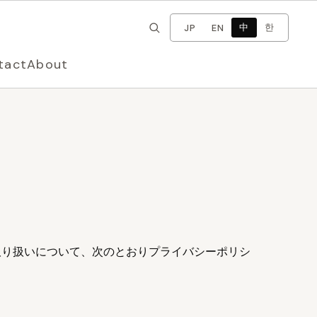
×
切换语言
中
한
JP
EN
tact
About
情報の取り扱いについて、次のとおりプライバシーポリシ