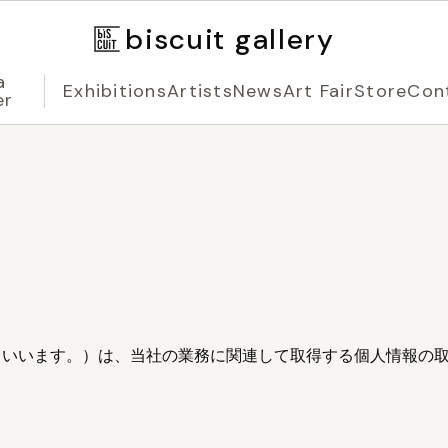
biscuit gallery
a
Exhibitions
Artists
News
Art Fair
Store
Con
er
）（以下「当社」といいます。）は、当社の業務に関連して取得する個人