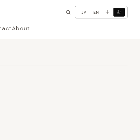
×
언어 변경
中
한
JP
EN
tact
About