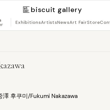
biscuit gallery
a
Exhibitions
Artists
News
Art Fair
Store
Con
er
azawa
중澤 후쿠미/Fukumi Nakazawa