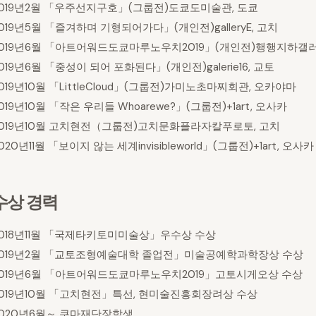
2019년2월 「우주선지구호」(그룹전)도쿄도미술관, 도쿄
019년5월 「즐겨하며 기형되어가다」(개인전)galleryE, 고치
2019년6월 「아트어워드도쿄마루노우치2019」(개인전)행행지하갤러
019년6월 「중성이 되어 포화된다」(개인전)galerie16, 교토
019년10월 「LittleCloud」(그룹전)가미노초마찌회관, 오카야마
019년10월 「작은 우리들 Whoarewe?」(그룹전)+1art, 오사카
2019년10월 고치현전（그룹전)고치문화플라자칼푸로토, 고치
020년11월 「보이지 않는 세계invisibleworld」(그룹전)+1art, 오사카
수상 경력
2018년11월 「국제타키토미미술상」우수상 수상
2019년2월 「교토조형예술대학 졸업전」미술공예학과학장상 수상
2019년6월 「아트어워드도쿄마루노우치2019」고토시게오상 수상
2019년10월 「고치현전」특선, 현미술진흥회장려상 수상
2020년6월～ 쿠마재단장학생