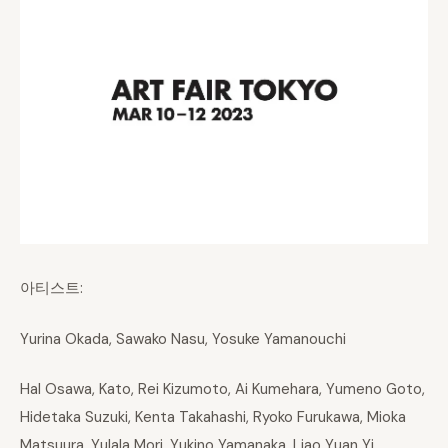
아티스트:
Yurina Okada, Sawako Nasu, Yosuke Yamanouchi
Hal Osawa, Kato, Rei Kizumoto, Ai Kumehara, Yumeno Goto,
Hidetaka Suzuki, Kenta Takahashi, Ryoko Furukawa, Mioka
Matsuura, Yulala Mori, Yukino Yamanaka, Liao Yuan Yi